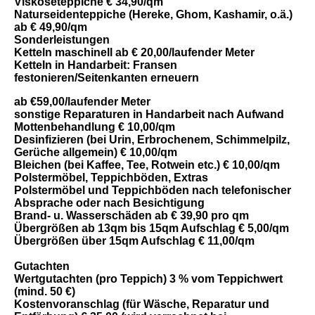
Viskoseteppiche €
34,90
/qm
Naturseidenteppiche (Hereke, Ghom, Kashamir, o.ä.)
ab €
49,90
/qm
Sonderleistungen
Ketteln maschinell ab €
20,00
/laufender Meter
Ketteln in Handarbeit: Fransen
festonieren/Seitenkanten erneuern
ab €
59,00
/laufender Meter
sonstige Reparaturen in Handarbeit nach Aufwand
Mottenbehandlung €
10,00
/qm
Desinfizieren (bei Urin, Erbrochenem, Schimmelpilz,
Gerüche allgemein) €
10,00
/qm
Bleichen (bei Kaffee, Tee, Rotwein etc.) €
10,00
/qm
Polstermöbel, Teppichböden, Extras
Polstermöbel und Teppichböden nach telefonischer
Absprache oder nach Besichtigung
Brand- u. Wasserschäden ab €
39,90
pro qm
Übergrößen ab 13qm bis 15qm Aufschlag €
5,00
/qm
Übergrößen über 15qm Aufschlag €
11,00
/qm
Gutachten
Wertgutachten (pro Teppich)
3
% vom Teppichwert
(mind.
50
€)
Kostenvoranschlag (für Wäsche, Reparatur und