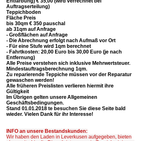
Entfärbung) €
35,00
(wird verrechnet bei
Auftragserteilung)
Teppichboden
Fläche Preis
bis 30qm €
350
pauschal
ab 31qm auf Anfrage
- Großflächen auf Anfrage
- Die Abrechnung erfolgt nach Aufmaß vor Ort
- Für eine Stufe wird 1qm berechnet
- Fahrtkosten:
20,00
Euro bis
30,00
Euro (je nach
Entfernung)
Alle Preise verstehen sich inklusive Mehrwertsteuer.
Mindestauftragsberechnung
1
qm.
Zu reparierende Teppiche müssen vor der Reparatur
gewaschen werden!
Alle früheren Preislisten verlieren hiermit ihre
Gültigkeit
Im Übrigen gelten unsere Allgemeinen
Geschäftsbedingungen.
Stand
01.01.2018
te besuchen Sie diese Seite bald
wieder. Vielen Dank für ihr Interesse!
INFO an unsere Bestandskunden:
Wir haben den Laden in Leverkusen aufgegeben, bieten