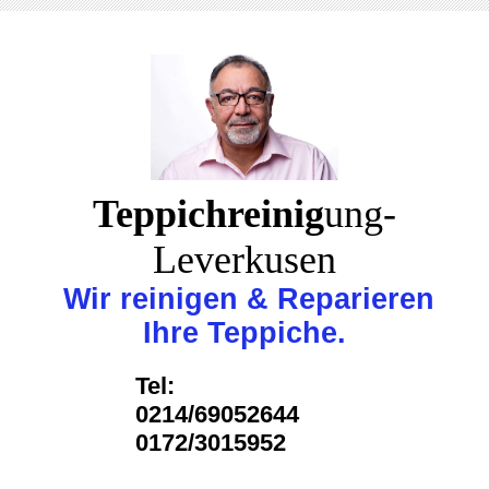
Teppichreinig
ung-
Leverkusen
Wir reinigen & Reparieren
Ihre Teppiche.
Tel:
0214/69052644
0172/3015952